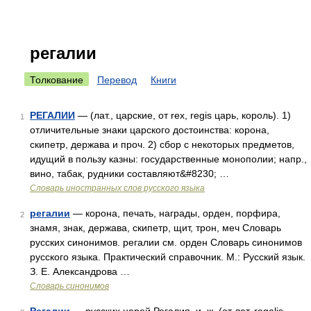
регалии
Толкование
Перевод
Книги
РЕГАЛИИ
— (лат., царские, от rex, regis царь, король). 1)
1
отличительные знаки царского достоинства: корона,
скипетр, держава и проч. 2) сбор с некоторых предметов,
идущий в пользу казны: государственные монополии; напр.,
вино, табак, рудники составляют&#8230; …
Словарь иностранных слов русского языка
регалии
— корона, печать, награды, орден, порфира,
2
знамя, знак, держава, скипетр, щит, трон, меч Словарь
русских синонимов. регалии см. орден Словарь синонимов
русского языка. Практический справочник. М.: Русский язык.
З. Е. Александрова …
Словарь синонимов