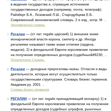
в ведении государства и, служащие источником
государственных доходов (например, почта, телеграф).
Райзберг Б.А., Лозовский Л.Ш., Стародубцева Е.Б..
Современный экономический словарь. 2 е изд., испр. М …
Экономический словарь
Регалии
— (от лат. regalis царский) 1) внешние знаки
7
монархической власти корона, скипетр и др. Иногда
регалиями называют также знаки отличия (ордена,
медали); 2) в феодальной Европе королевские привилегии
на получение определенных доходов (судебных&#8230; …
Политология. Словарь.
Регалии
— доходные прерогативы казны. Отласли и виды
8
деятельности, которые могут осуществляться только
государственными структурами. Словарь бизнес терминов.
Академик.ру. 2001 …
Словарь бизнес-терминов
РЕГАЛИИ
— (от лат. regalis принадлежащий монарху) 1) в
9
феодальной Европе королевские привилегии на получение
определенных доходов (судебных штрафов, рыночных