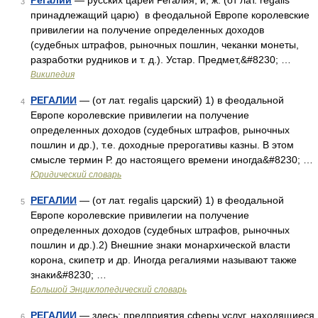
Регалии
— русских царей Регалия, и, ж. (от лат. regalis
3
принадлежащий царю) в феодальной Европе королевские
привилегии на получение определенных доходов
(судебных штрафов, рыночных пошлин, чеканки монеты,
разработки рудников и т. д.). Устар. Предмет,&#8230; …
Википедия
РЕГАЛИИ
— (от лат. regalis царский) 1) в феодальной
4
Европе королевские привилегии на получение
определенных доходов (судебных штрафов, рыночных
пошлин и др.), т.е. доходные прерогативы казны. В этом
смысле термин Р. до настоящего времени иногда&#8230; …
Юридический словарь
РЕГАЛИИ
— (от лат. regalis царский) 1) в феодальной
5
Европе королевские привилегии на получение
определенных доходов (судебных штрафов, рыночных
пошлин и др.).2) Внешние знаки монархической власти
корона, скипетр и др. Иногда регалиями называют также
знаки&#8230; …
Большой Энциклопедический словарь
РЕГАЛИИ
— здесь: предприятия сферы услуг, находящиеся
6